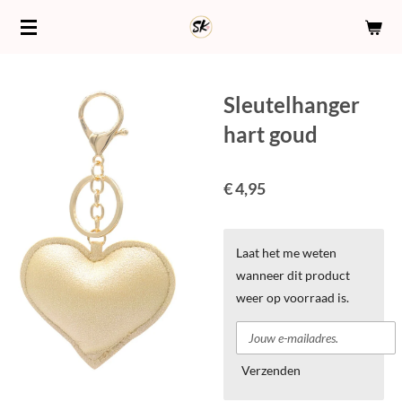
Ga
direct
naar
de
Sleutelhanger
hoofdinhoud
hart goud
€ 4,95
Laat het me weten
wanneer dit product
weer op voorraad is.
Verzenden