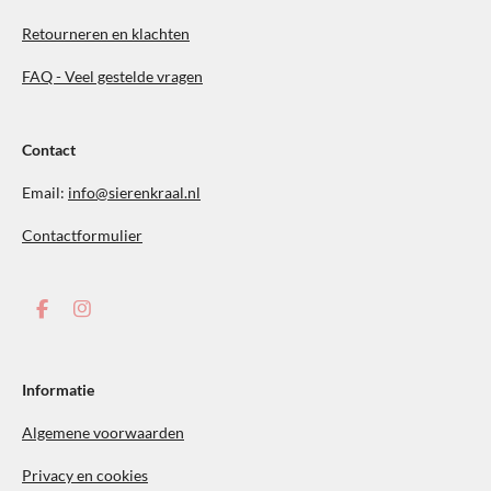
Retourneren en klachten
FAQ - Veel gestelde vragen
Contact
Email:
info@sierenkraal.nl
Contactformulier
F
I
a
n
c
s
e
t
b
a
Informatie
o
g
o
r
Algemene voorwaarden
k
a
m
Privacy en cookies