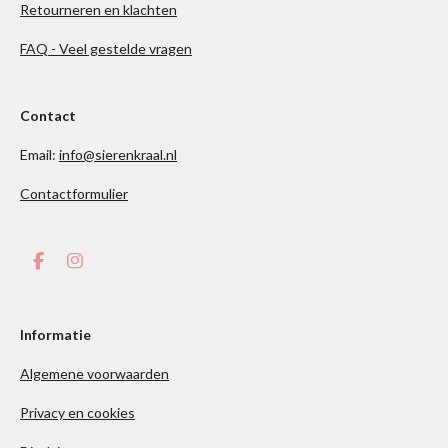
Retourneren en klachten
FAQ - Veel gestelde vragen
Contact
Email:
info@sierenkraal.nl
Contactformulier
F
I
a
n
c
s
e
t
b
a
Informatie
o
g
o
r
Algemene voorwaarden
k
a
m
Privacy en cookies