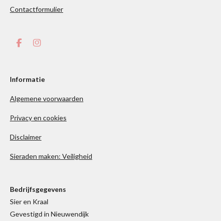
Contactformulier
F
I
a
n
c
s
e
t
b
a
Informatie
o
g
o
r
Algemene voorwaarden
k
a
m
Privacy en cookies
Disclaimer
Sieraden maken: Veiligheid
Bedrijfsgegevens
Sier en Kraal
Gevestigd in Nieuwendijk