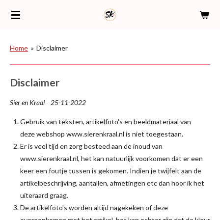
Ga
direct
naar
de
Home
»
Disclaimer
hoofdinhoud
Disclaimer
Sier en Kraal 25-11-2022
Gebruik van teksten, artikelfoto's en beeldmateriaal van
deze webshop www.sierenkraal.nl is niet toegestaan.
Er is veel tijd en zorg besteed aan de inoud van
www.sierenkraal.nl, het kan natuurlijk voorkomen dat er een
keer een foutje tussen is gekomen. Indien je twijfelt aan de
artikelbeschrijving, aantallen, afmetingen etc dan hoor ik het
uiteraard graag.
De artikelfoto's worden altijd nagekeken of deze
overeenkomen met het artikel, het kan echter zijn dat de kleur