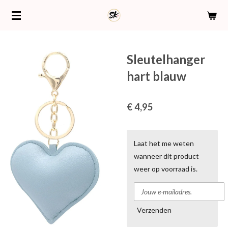
Ga
direct
naar
de
Sleutelhanger
hoofdinhoud
hart blauw
€ 4,95
Laat het me weten
wanneer dit product
weer op voorraad is.
Verzenden