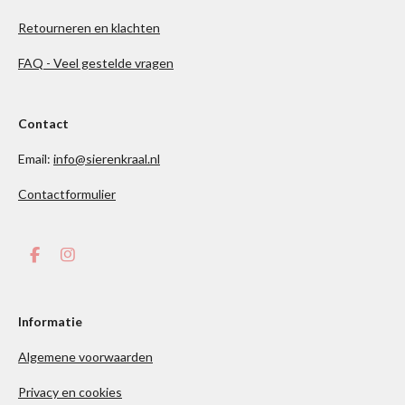
Retourneren en klachten
FAQ - Veel gestelde vragen
Contact
Email:
info@sierenkraal.nl
Contactformulier
F
I
a
n
c
s
e
t
b
a
Informatie
o
g
o
r
Algemene voorwaarden
k
a
m
Privacy en cookies