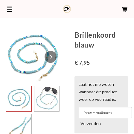
Ga
direct
naar
de
Brillenkoord
hoofdinhoud
blauw
€ 7,95
Laat het me weten
wanneer dit product
weer op voorraad is.
Verzenden