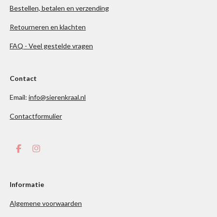
Bestellen, betalen en verzending
Retourneren en klachten
FAQ - Veel gestelde vragen
Contact
Email:
info@sierenkraal.nl
Contactformulier
F
I
a
n
c
s
e
t
b
a
Informatie
o
g
o
r
Algemene voorwaarden
k
a
m