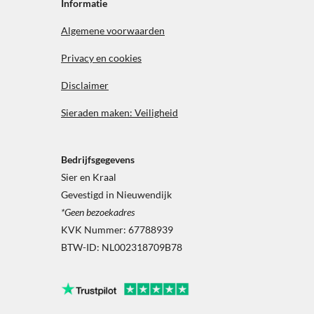
b
a
Informatie
o
g
o
r
Algemene voorwaarden
k
a
m
Privacy en cookies
Disclaimer
Sieraden maken: Veiligheid
Bedrijfsgegevens
Sier en Kraal
Gevestigd in Nieuwendijk
*Geen bezoekadres
KVK Nummer: 67788939
BTW-ID: NL002318709B78