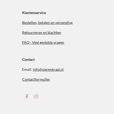
Klantenservice
Bestellen, betalen en verzending
Retourneren en klachten
FAQ - Veel gestelde vragen
Contact
Email:
info@sierenkraal.nl
Contactformulier
F
I
a
n
c
s
e
t