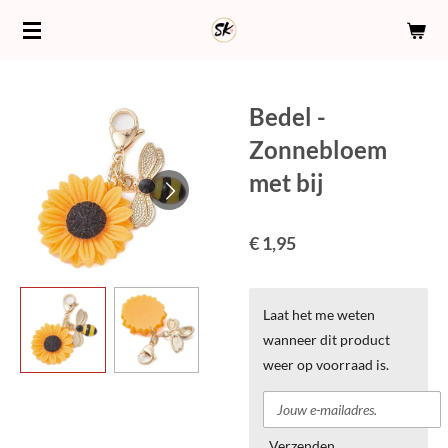
Ga
direct
naar
de
Bedel -
hoofdinhoud
Zonnebloem
met bij
€ 1,95
Laat het me weten
wanneer dit product
weer op voorraad is.
Verzenden