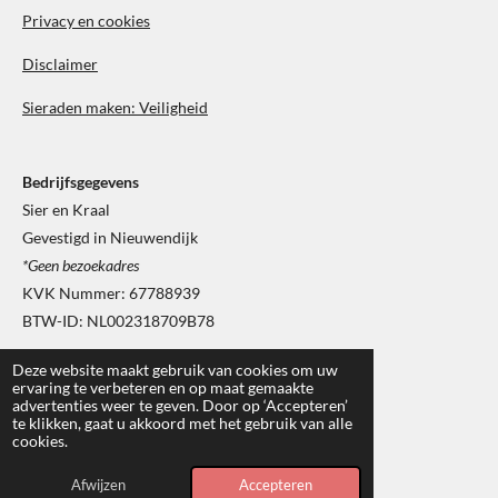
m
Privacy en cookies
Disclaimer
Sieraden maken: Veiligheid
Bedrijfsgegevens
Sier en Kraal
Gevestigd in Nieuwendijk
*Geen bezoekadres
KVK Nummer: 67788939
BTW-ID: NL002318709B78
Deze website maakt gebruik van cookies om uw
ervaring te verbeteren en op maat gemaakte
advertenties weer te geven. Door op ‘Accepteren’
te klikken, gaat u akkoord met het gebruik van alle
cookies.
2017 - 2026 © Sier en Kraal
Afwijzen
Accepteren