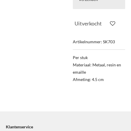
Uitverkocht
Artikelnummer:
SK703
Per stuk
Materiaal: Metaal, resin en
emaille
Afmeting: 4.5 cm
Klantenservice