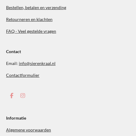
Bestellen, betalen en verzending
Retourneren en klachten
FAQ - Veel gestelde vragen
Contact
Email:
info@sierenkraal.nl
Contactformulier
F
I
a
n
c
s
e
t
b
a
Informatie
o
g
o
r
Algemene voorwaarden
k
a