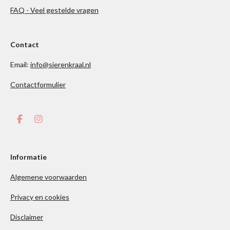
FAQ - Veel gestelde vragen
Contact
Email:
info@sierenkraal.nl
Contactformulier
F
I
a
n
c
s
e
t
b
a
Informatie
o
g
o
r
Algemene voorwaarden
k
a
m
Privacy en cookies
Disclaimer