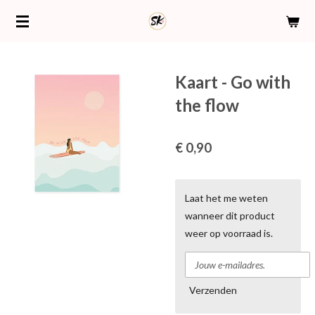
Ga
direct
naar
de
Kaart - Go with
hoofdinhoud
the flow
€ 0,90
Laat het me weten
wanneer dit product
weer op voorraad is.
Verzenden