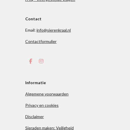
Contact
Email:
info@sierenkraal.nl
Contactformulier
F
I
a
n
c
s
e
t
b
a
Informatie
o
g
o
r
Algemene voorwaarden
k
a
m
Privacy en cookies
Disclaimer
Sieraden maken: Veiligheid