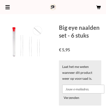
Ga
direct
naar
de
Big eye naalden
hoofdinhoud
set - 6 stuks
€ 5,95
Laat het me weten
wanneer dit product
weer op voorraad is.
Verzenden