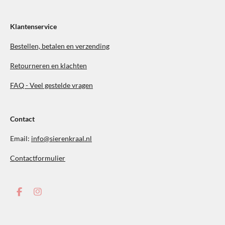
Klantenservice
Bestellen, betalen en verzending
Retourneren en klachten
FAQ - Veel gestelde vragen
Contact
Email:
info@sierenkraal.nl
Contactformulier
F
I
a
n
c
s
e
t