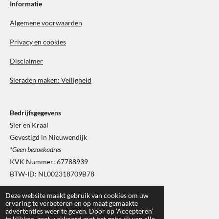
b
a
Informatie
o
g
o
r
Algemene voorwaarden
k
a
m
Privacy en cookies
Disclaimer
Sieraden maken: Veiligheid
Bedrijfsgegevens
Sier en Kraal
Gevestigd in Nieuwendijk
*Geen bezoekadres
KVK Nummer: 67788939
BTW-ID: NL002318709B78
Deze website maakt gebruik van cookies om uw
ervaring te verbeteren en op maat gemaakte
advertenties weer te geven. Door op ‘Accepteren’
te klikken, gaat u akkoord met het gebruik van alle