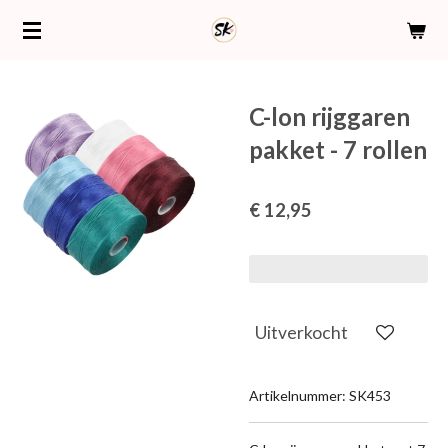
Ga
direct
naar
de
C-lon rijggaren
hoofdinhoud
pakket - 7 rollen
€ 12,95
Uitverkocht
Artikelnummer:
SK453