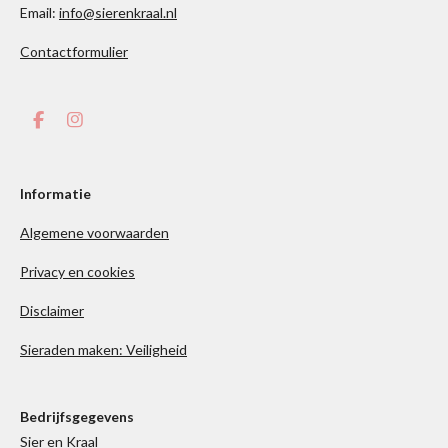
Email:
info@sierenkraal.nl
Contactformulier
F
I
a
n
c
s
e
t
b
a
Informatie
o
g
o
r
Algemene voorwaarden
k
a
m
Privacy en cookies
Disclaimer
Sieraden maken: Veiligheid
Bedrijfsgegevens
Sier en Kraal