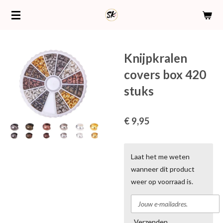
Ga
direct
naar
de
Knijpkralen
hoofdinhoud
covers box 420
stuks
€ 9,95
Laat het me weten
wanneer dit product
weer op voorraad is.
Verzenden