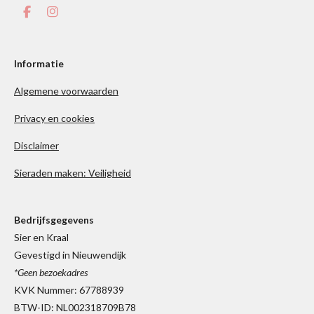
F
I
a
n
c
s
e
t
b
a
Informatie
o
g
o
r
Algemene voorwaarden
k
a
m
Privacy en cookies
Disclaimer
Sieraden maken: Veiligheid
Bedrijfsgegevens
Sier en Kraal
Gevestigd in Nieuwendijk
*Geen bezoekadres
KVK Nummer: 67788939
BTW-ID: NL002318709B78