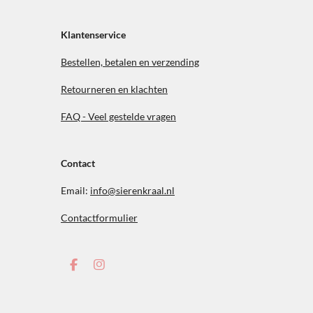
Klantenservice
Bestellen, betalen en verzending
Retourneren en klachten
FAQ - Veel gestelde vragen
Contact
Email:
info@sierenkraal.nl
Contactformulier
F
I
a
n
c
s
e
t