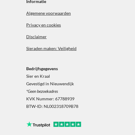
b
a
Informatie
o
g
o
r
Algemene voorwaarden
k
a
m
Privacy en cookies
Disclaimer
Sieraden maken: Veiligheid
Bedrijfsgegevens
Sier en Kraal
Gevestigd in Nieuwendijk
*Geen bezoekadres
KVK Nummer: 67788939
BTW-ID: NL002318709B78